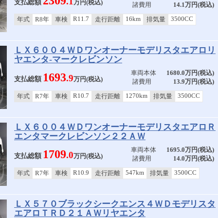
2309
.1
支払総額
万円(税込)
諸費用
14.1万円(税込)
R11.7
16km
3500CC
年式
R8年
車検
走行距離
排気量
ＬＸ６００４ＷＤワンオーナーモデリスタエアロリ
ヤエンタ-マークレビンソン
車両本体
1680.0万円(税込)
1693
.9
支払総額
万円(税込)
諸費用
13.9万円(税込)
R10.7
1270km
3500CC
年式
R7年
車検
走行距離
排気量
ＬＸ６００４ＷＤワンオーナーモデリスタエアロＲ
エンタマークレビンソン２２ＡＷ
車両本体
1695.0万円(税込)
1709
.0
支払総額
万円(税込)
諸費用
14.0万円(税込)
R10.9
547km
3500CC
年式
R7年
車検
走行距離
排気量
ＬＸ５７０ブラックシークエンス４ＷＤモデリスタ
エアロＴＲＤ２１ＡＷリヤエンタ