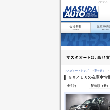
レクサス、
会社概要
在庫車輌
COMPANY
CAR STOCK
マスダオートトップ
>
車を探す
>
ＧＸ／ＬＸの在庫車情
全7台