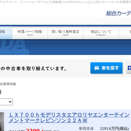
アルファード、ランドクルーザーなどの高級車からNSXやポルシェなど人気スポーツカーを在庫展
情報
特選パーツ情報
買い取り無料査定
保証について
PARTS
TRADE
WARRANTY
 在庫車情報
報
ＬＸ７００ｈモデリスタエアロリヤエンターテイン
メントマークレビンソン２２ＡＷ
車両本体
2295.0万円(税込)