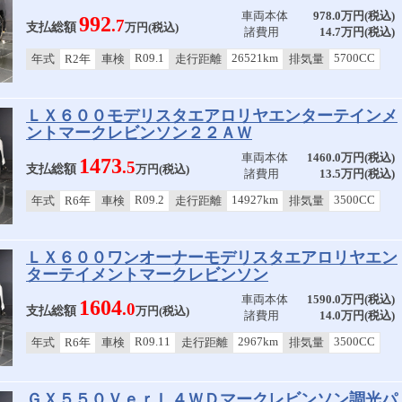
車両本体
978.0万円(税込)
992
.7
支払総額
万円(税込)
諸費用
14.7万円(税込)
R09.1
26521km
5700CC
年式
R2年
車検
走行距離
排気量
ＬＸ６００モデリスタエアロリヤエンターテインメ
ントマークレビンソン２２ＡＷ
車両本体
1460.0万円(税込)
1473
.5
支払総額
万円(税込)
諸費用
13.5万円(税込)
R09.2
14927km
3500CC
年式
R6年
車検
走行距離
排気量
ＬＸ６００ワンオーナーモデリスタエアロリヤエン
ターテイメントマークレビンソン
車両本体
1590.0万円(税込)
1604
.0
支払総額
万円(税込)
諸費用
14.0万円(税込)
R09.11
2967km
3500CC
年式
R6年
車検
走行距離
排気量
ＧＸ５５０ＶｅｒＬ４ＷＤマークレビンソン調光パ