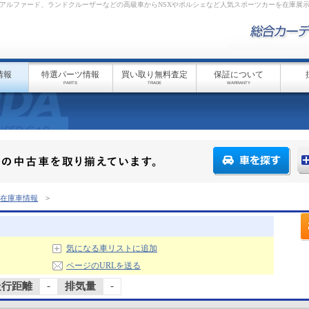
アルファード、ランドクルーザーなどの高級車からNSXやポルシェなど人気スポーツカーを在庫展
情報
特選パーツ情報
買い取り無料査定
保証について
PARTS
TRADE
WARRANTY
在庫車情報
>
気になる車リストに追加
ページのURLを送る
-
-
走行距離
排気量