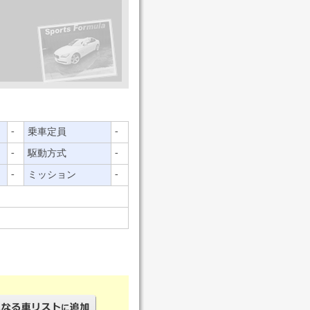
-
-
乗車定員
-
-
駆動方式
-
-
ミッション