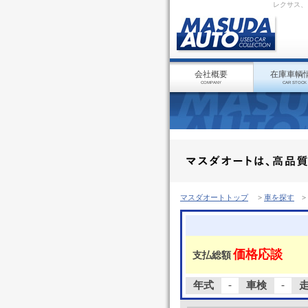
レクサス、
会社概要
在庫車輌
COMPANY
CAR STOCK
マスダオートトップ
>
車を探す
>
価格応談
支払総額
-
-
年式
車検